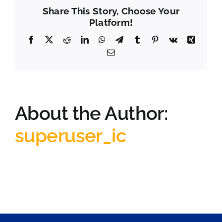
Share This Story, Choose Your
Platform!
Facebook
X
Reddit
LinkedIn
WhatsApp
Telegram
Tumblr
Pinterest
Vk
Xing
Email
About the Author:
superuser_ic