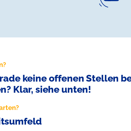
en?
erade keine offenen Stellen b
n? Klar, siehe unten!
arten?
itsumfeld