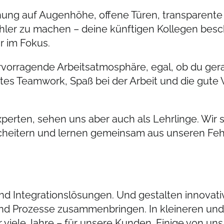
nung auf Augenhöhe, offene Türen, transparent
ehler zu machen – deine künftigen Kollegen besc
r im Fokus.
ervorragende Arbeitsatmosphäre, egal, ob du ge
tes Teamwork, Spaß bei der Arbeit und die gute V
d Experten, sehen uns aber auch als Lehrlinge. Wi
scheitern und lernen gemeinsam aus unseren Fe
nd Integrationslösungen. Und gestalten innovati
d Prozesse zusammenbringen. In kleineren und
er viele Jahre – für unsere Kunden. Einige von u