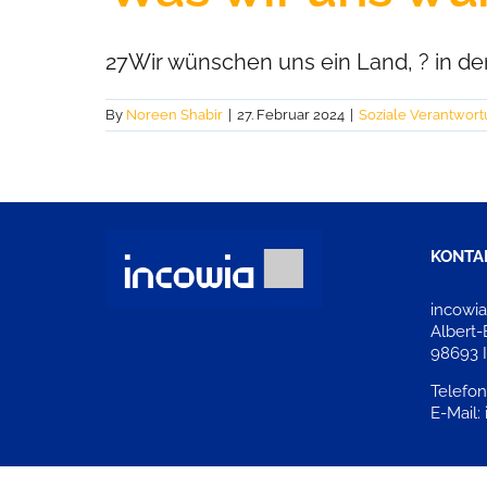
27Wir wünschen uns ein Land, ? in dem
By
Noreen Shabir
|
27. Februar 2024
|
Soziale Verantwor
KONTA
incowi
Albert-
98693 
Telefon
E-Mail: