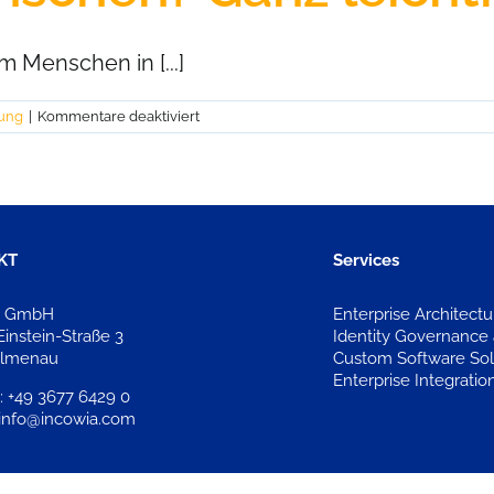
 Menschen in [...]
für
tung
|
Kommentare deaktiviert
Was
wir
uns
wünschen?
Ganz
leicht!
KT
Services
a GmbH
Enterprise Architec
Einstein-Straße 3
Identity Governance 
Ilmenau
Custom Software Sol
Enterprise Integratio
: +49 3677 6429 0
 info@incowia.com