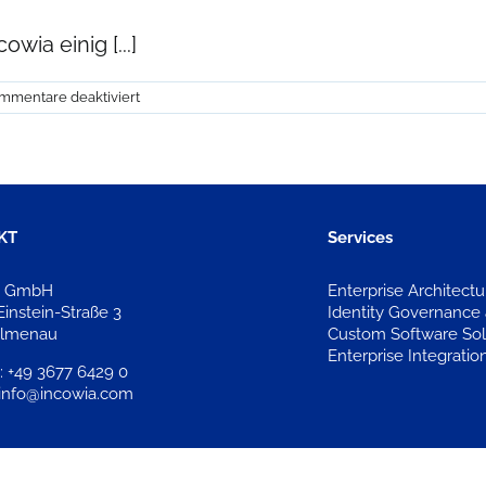
wia einig [...]
für
mmentare deaktiviert
Was
ist
denn
das?
Rate
mal!
KT
Services
a GmbH
Enterprise Architec
Einstein-Straße 3
Identity Governance 
Ilmenau
Custom Software Sol
Enterprise Integratio
: +49 3677 6429 0
 info@incowia.com