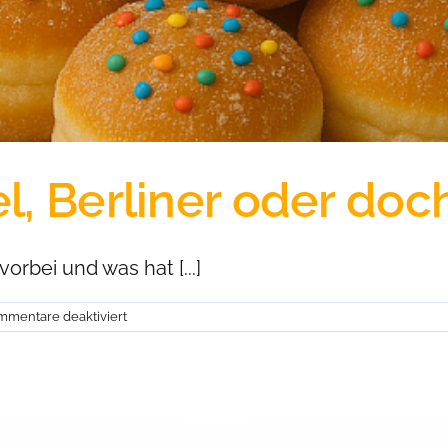
l, Berliner oder do
orbei und was hat [...]
für
mmentare deaktiviert
Krapfen,
Kreppel,
Berliner
oder
doch
Pfannkuchen?