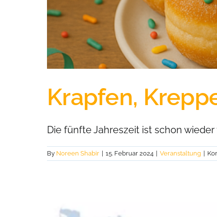
Krapfen, Kreppe
Die fünfte Jahreszeit ist schon wieder v
By
Noreen Shabir
|
15. Februar 2024
|
Veranstaltung
|
Ko