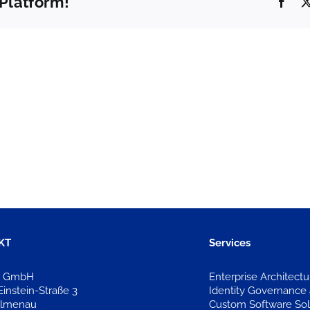
 Platform!
Face
Maxi
Steffi
Mayer,
Müller
Kunde
Kunde
XY
XY
KT
Services
a GmbH
Enterprise Architec
Einstein-Straße 3
Identity Governance 
Ilmenau
Custom Software Sol