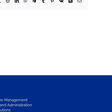
book
X
Reddit
LinkedIn
WhatsApp
Telegram
Tumblr
Pinterest
Vk
Xing
Email
,
ture Management
and Administration
utions