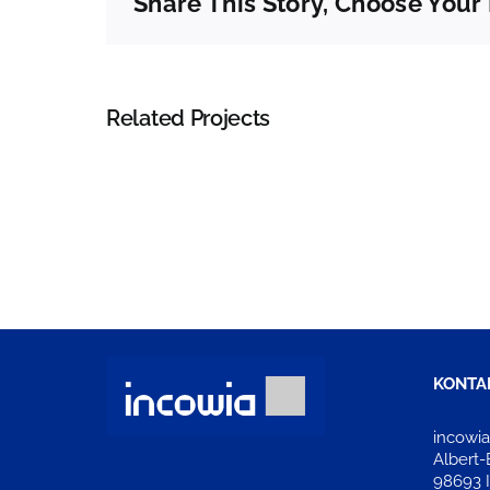
Share This Story, Choose Your
Related Projects
Jakob
Schmidt,
Kunde
XY
(
Cloned
)
KONTA
incowi
Albert-
98693 